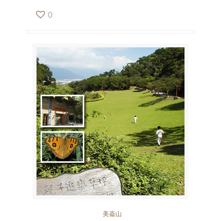
0
美崙山