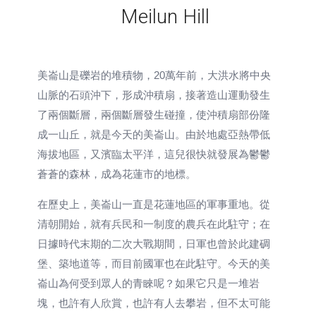
Meilun Hill
美崙山是礫岩的堆積物，20萬年前，大洪水將中央
山脈的石頭沖下，形成沖積扇，接著造山運動發生
了兩個斷層，兩個斷層發生碰撞，使沖積扇部份隆
成一山丘，就是今天的美崙山。由於地處亞熱帶低
海拔地區，又濱臨太平洋，這兒很快就發展為鬱鬱
蒼蒼的森林，成為花蓮市的地標。
在歷史上，美崙山一直是花蓮地區的軍事重地。從
清朝開始，就有兵民和一制度的農兵在此駐守；在
日據時代末期的二次大戰期間，日軍也曾於此建碉
堡、築地道等，而目前國軍也在此駐守。今天的美
崙山為何受到眾人的青睞呢？如果它只是一堆岩
塊，也許有人欣賞，也許有人去攀岩，但不太可能